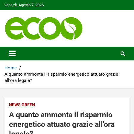
Skip
venerdì, Agosto 7, 2026
to
content
Tutelare il nostro Pianeta è la nostra priorità
Ecoo.it
Home
A quanto ammonta il risparmio energetico attuato grazie
all'ora legale?
NEWS GREEN
A quanto ammonta il risparmio
energetico attuato grazie all'ora
legale?