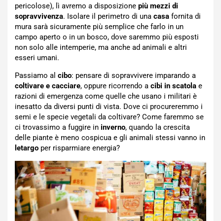
pericolose), lì avremo a disposizione
più mezzi di
sopravvivenza
. Isolare il perimetro di una
casa
fornita di
mura sarà sicuramente più semplice che farlo in un
campo aperto o in un bosco, dove saremmo più esposti
non solo alle intemperie, ma anche ad animali e altri
esseri umani.
Passiamo al
cibo
: pensare di sopravvivere imparando a
coltivare e cacciare
, oppure ricorrendo a
cibi in scatola
e
razioni di emergenza come quelle che usano i militari è
inesatto da diversi punti di vista. Dove ci procureremmo i
semi e le specie vegetali da coltivare? Come faremmo se
ci trovassimo a fuggire in
inverno
, quando la crescita
delle piante è meno cospicua e gli animali stessi vanno in
letargo
per risparmiare energia?