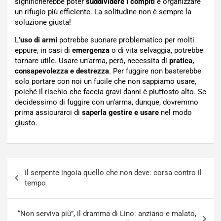
significherebbe poter
suddividere i compiti
e organizzare
un rifugio più efficiente. La solitudine non è sempre la
soluzione giusta!
L’
uso di armi
potrebbe suonare problematico per molti
eppure, in casi di
emergenza
o di vita selvaggia, potrebbe
tornare utile. Usare un’arma, però, necessita di
pratica,
consapevolezza e destrezza
. Per fuggire non basterebbe
solo portare con noi un fucile che non sappiamo usare,
poiché il rischio che faccia gravi danni è piuttosto alto. Se
decidessimo di fuggire con un’arma, dunque, dovremmo
prima assicurarci di
saperla gestire e usare
nel modo
giusto.
Navigazione
Il serpente ingoia quello che non deve: corsa contro il
articoli
tempo
“Non serviva più”, il dramma di Lino: anziano e malato,