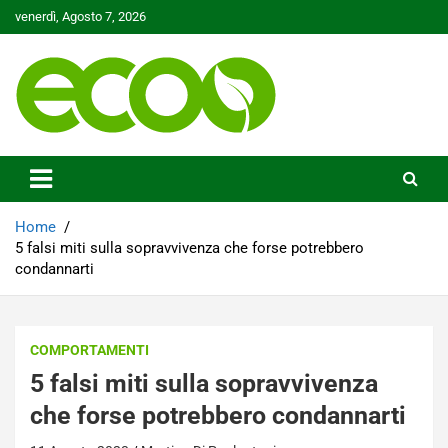
Skip
venerdì, Agosto 7, 2026
to
content
Tutelare il nostro Pianeta è la nostra priorità
Ecoo.it
Home
5 falsi miti sulla sopravvivenza che forse potrebbero
condannarti
COMPORTAMENTI
5 falsi miti sulla sopravvivenza
che forse potrebbero condannarti