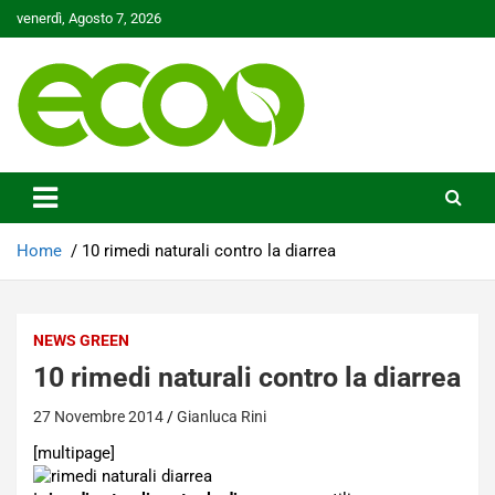
Skip
venerdì, Agosto 7, 2026
to
content
Tutelare il nostro Pianeta è la nostra priorità
Ecoo.it
Home
10 rimedi naturali contro la diarrea
NEWS GREEN
10 rimedi naturali contro la diarrea
27 Novembre 2014
Gianluca Rini
[multipage]