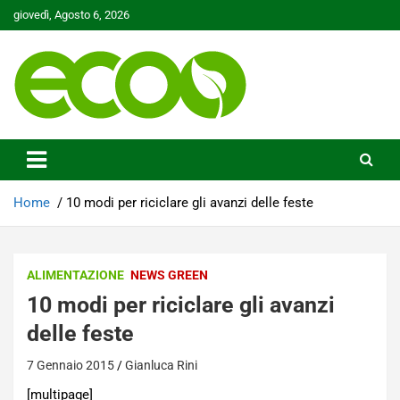
Skip
giovedì, Agosto 6, 2026
to
content
Tutelare il nostro Pianeta è la nostra priorità
Ecoo.it
Home
10 modi per riciclare gli avanzi delle feste
ALIMENTAZIONE
NEWS GREEN
10 modi per riciclare gli avanzi
delle feste
7 Gennaio 2015
Gianluca Rini
[multipage]