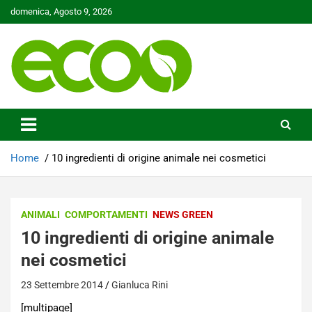
Skip
domenica, Agosto 9, 2026
to
content
Tutelare il nostro Pianeta è la nostra priorità
Ecoo.it
Home
10 ingredienti di origine animale nei cosmetici
ANIMALI
COMPORTAMENTI
NEWS GREEN
10 ingredienti di origine animale
nei cosmetici
23 Settembre 2014
Gianluca Rini
[multipage]