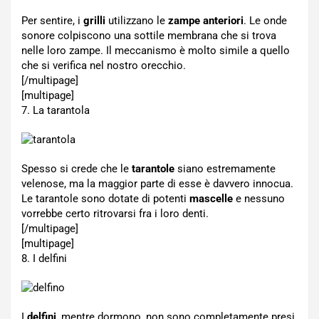
Per sentire, i
grilli
utilizzano le
zampe anteriori
. Le onde
sonore colpiscono una sottile membrana che si trova
nelle loro zampe. Il meccanismo è molto simile a quello
che si verifica nel nostro orecchio.
[/multipage]
[multipage]
7. La tarantola
Spesso si crede che le
tarantole
siano estremamente
velenose, ma la maggior parte di esse è davvero innocua.
Le tarantole sono dotate di potenti
mascelle
e nessuno
vorrebbe certo ritrovarsi fra i loro denti.
[/multipage]
[multipage]
8. I delfini
I
delfini
, mentre dormono, non sono completamente presi