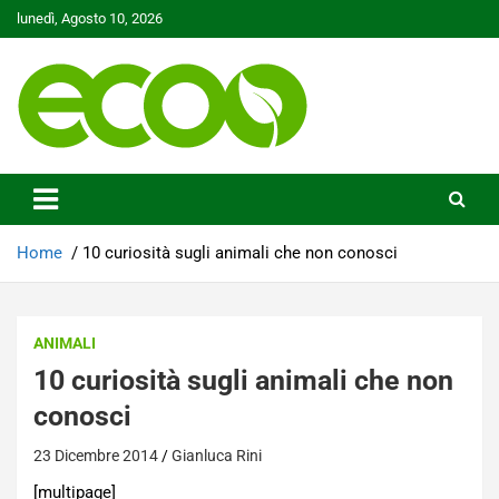
Skip
lunedì, Agosto 10, 2026
to
content
Tutelare il nostro Pianeta è la nostra priorità
Ecoo.it
Home
10 curiosità sugli animali che non conosci
ANIMALI
10 curiosità sugli animali che non
conosci
23 Dicembre 2014
Gianluca Rini
[multipage]