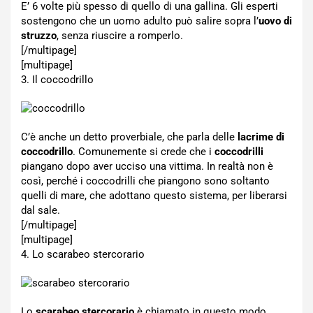
E’ 6 volte più spesso di quello di una gallina. Gli esperti
sostengono che un uomo adulto può salire sopra l’
uovo di
struzzo
, senza riuscire a romperlo.
[/multipage]
[multipage]
3. Il coccodrillo
C’è anche un detto proverbiale, che parla delle
lacrime di
coccodrillo
. Comunemente si crede che i
coccodrilli
piangano dopo aver ucciso una vittima. In realtà non è
così, perché i coccodrilli che piangono sono soltanto
quelli di mare, che adottano questo sistema, per liberarsi
dal sale.
[/multipage]
[multipage]
4. Lo scarabeo stercorario
Lo
scarabeo stercorario
è chiamato in questo modo,