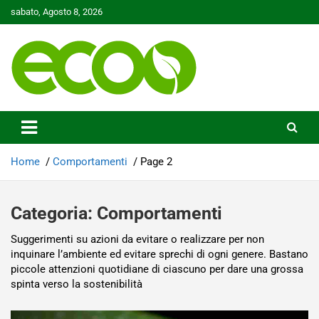
Skip
sabato, Agosto 8, 2026
to
content
Tutelare il nostro Pianeta è la nostra priorità
Ecoo.it
Home
Comportamenti
Page 2
Categoria:
Comportamenti
Suggerimenti su azioni da evitare o realizzare per non
inquinare l’ambiente ed evitare sprechi di ogni genere. Bastano
piccole attenzioni quotidiane di ciascuno per dare una grossa
spinta verso la sostenibilità