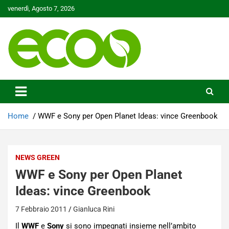
Skip
venerdì, Agosto 7, 2026
to
content
Tutelare il nostro Pianeta è la nostra priorità
Ecoo.it
Home
WWF e Sony per Open Planet Ideas: vince Greenbook
NEWS GREEN
WWF e Sony per Open Planet
Ideas: vince Greenbook
7 Febbraio 2011
Gianluca Rini
Il
WWF
e
Sony
si sono impegnati insieme nell’ambito