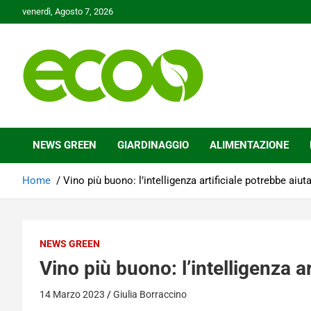
Skip
venerdì, Agosto 7, 2026
to
content
Tutelare il nostro Pianeta è la nostra priorità
Ecoo.it
NEWS GREEN
GIARDINAGGIO
ALIMENTAZIONE
Home
Vino più buono: l’intelligenza artificiale potrebbe aiut
NEWS GREEN
Vino più buono: l’intelligenza a
14 Marzo 2023
Giulia Borraccino