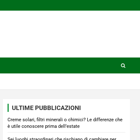
ULTIME PUBBLICAZIONI
Creme solari, filtri minerali o chimici? Le differenze che
è utile conoscere prima dell’estate
Sei luoghi straordinari che rischiano di cambiare per