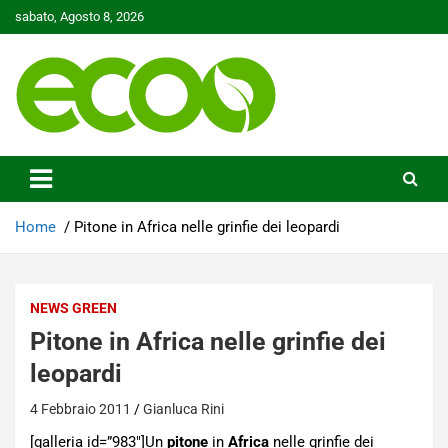
Skip
sabato, Agosto 8, 2026
to
content
Tutelare il nostro Pianeta è la nostra priorità
Ecoo.it
Home
Pitone in Africa nelle grinfie dei leopardi
NEWS GREEN
Pitone in Africa nelle grinfie dei
leopardi
4 Febbraio 2011
Gianluca Rini
[galleria id=”983″]Un
pitone
in
Africa
nelle grinfie dei