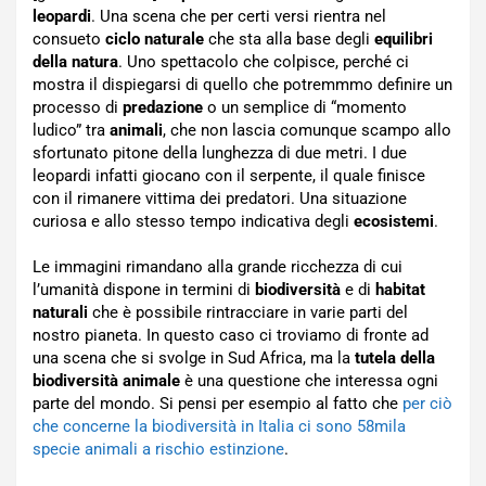
leopardi
. Una scena che per certi versi rientra nel
consueto
ciclo naturale
che sta alla base degli
equilibri
della natura
. Uno spettacolo che colpisce, perché ci
mostra il dispiegarsi di quello che potremmmo definire un
processo di
predazione
o un semplice di “momento
ludico” tra
animali
, che non lascia comunque scampo allo
sfortunato pitone della lunghezza di due metri. I due
leopardi infatti giocano con il serpente, il quale finisce
con il rimanere vittima dei predatori. Una situazione
curiosa e allo stesso tempo indicativa degli
ecosistemi
.
Le immagini rimandano alla grande ricchezza di cui
l’umanità dispone in termini di
biodiversità
e di
habitat
naturali
che è possibile rintracciare in varie parti del
nostro pianeta. In questo caso ci troviamo di fronte ad
una scena che si svolge in Sud Africa, ma la
tutela della
biodiversità animale
è una questione che interessa ogni
parte del mondo. Si pensi per esempio al fatto che
per ciò
che concerne la biodiversità in Italia ci sono 58mila
specie animali a rischio estinzione
.