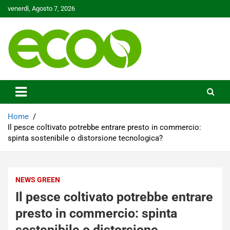
Skip
venerdì, Agosto 7, 2026
to
content
Tutelare il nostro Pianeta è la nostra priorità
Ecoo.it
Home
Il pesce coltivato potrebbe entrare presto in commercio:
spinta sostenibile o distorsione tecnologica?
NEWS GREEN
Il pesce coltivato potrebbe entrare
presto in commercio: spinta
sostenibile o distorsione