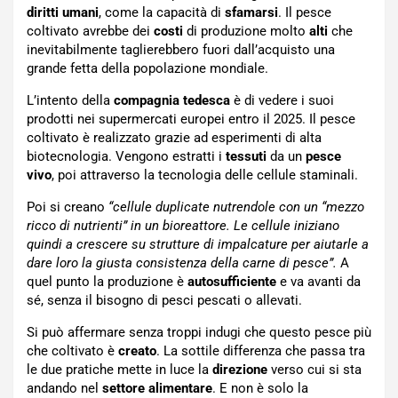
diritti umani
, come la capacità di
sfamarsi
. Il pesce
coltivato avrebbe dei
costi
di produzione molto
alti
che
inevitabilmente taglierebbero fuori dall’acquisto una
grande fetta della popolazione mondiale.
L’intento della
compagnia tedesca
è di vedere i suoi
prodotti nei supermercati europei entro il 2025. Il pesce
coltivato è realizzato grazie ad esperimenti di alta
biotecnologia. Vengono estratti i
tessuti
da un
pesce
vivo
, poi attraverso la tecnologia delle cellule staminali.
Poi si creano
“cellule duplicate nutrendole con un “mezzo
ricco di nutrienti” in un bioreattore. Le cellule iniziano
quindi a crescere su strutture di impalcature per aiutarle a
dare loro la giusta consistenza della carne di pesce”.
A
quel punto la produzione è
autosufficiente
e va avanti da
sé, senza il bisogno di pesci pescati o allevati.
Si può affermare senza troppi indugi che questo pesce più
che coltivato è
creato
. La sottile differenza che passa tra
le due pratiche mette in luce la
direzione
verso cui si sta
andando nel
settore alimentare
. E non è solo la