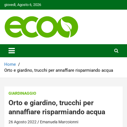
Skip
giovedì, Agosto 6, 2026
to
content
Tutelare il nostro Pianeta è la nostra priorità
Ecoo.it
Home
Orto e giardino, trucchi per annaffiare risparmiando acqua
GIARDINAGGIO
Orto e giardino, trucchi per
annaffiare risparmiando acqua
26 Agosto 2022
Emanuela Marcoionni