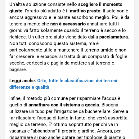
Un’altra soluzione consiste nello
scegliere il momento
giusto
: l’orario più adatto è il
mattino presto
. Il sole non è
ancora aggressivo e le piante assorbono meglio. Poi, è da
tenere a mente che
non è necessario
annaffiare tutti i
giorni: va fatto solamente quando il terreno è secco e lo
richiede. Un ulteriore aiuto viene dato dalla
pacciamatura
.
Non tutti conoscono questo sistema, ma è
particolarmente utile a mantenere il terreno umido e non
far crescere le erbacce: si tratta di un composto di foglie
secche, corteccia e paglia da mettere sul terreno e
bagnare.
Leggi anche:
Orto, tutte le classificazioni dei terreni:
differenze e qualità
Infine, il metodo più comune per risparmiare l’acqua è
quello di
annaffiare con il sistema a goccia
. Bisogna
utilizzare un tubo per l’irrigazione da bucherellare. Serve a
far rilasciare l’acqua di tanto in tanto, che verrà assorbita
meglio da terreno. E’ ottimo soprattutto per chi va in
vacanza e “abbandona” il proprio giardino. Ancora, per
risparmiare si può anche optare per tipologie di piante o