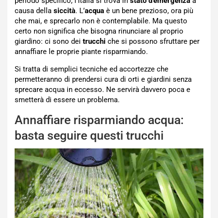
periodo specifico, l’Italia si trova in
stato d’emergenza
a
causa della
siccità
. L’
acqua
è un bene prezioso, ora più
che mai, e sprecarlo non è contemplabile. Ma questo
certo non significa che bisogna rinunciare al proprio
giardino: ci sono dei
trucchi
che si possono sfruttare per
annaffiare le proprie piante risparmiando.
Si tratta di semplici tecniche ed accortezze che
permetteranno di prendersi cura di orti e giardini senza
sprecare acqua in eccesso. Ne servirà davvero poca e
smetterà di essere un problema.
Annaffiare risparmiando acqua:
basta seguire questi trucchi