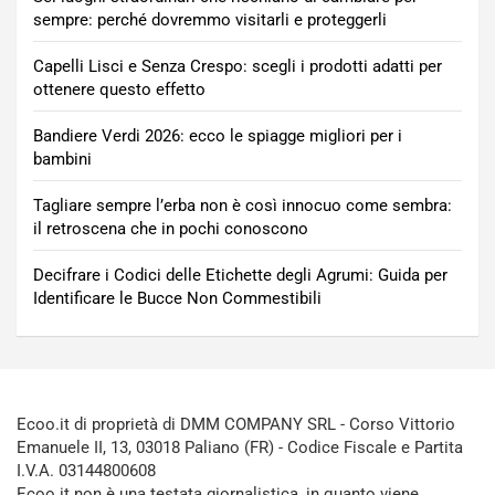
sempre: perché dovremmo visitarli e proteggerli
Capelli Lisci e Senza Crespo: scegli i prodotti adatti per
ottenere questo effetto
Bandiere Verdi 2026: ecco le spiagge migliori per i
bambini
Tagliare sempre l’erba non è così innocuo come sembra:
il retroscena che in pochi conoscono
Decifrare i Codici delle Etichette degli Agrumi: Guida per
Identificare le Bucce Non Commestibili
Ecoo.it di proprietà di DMM COMPANY SRL - Corso Vittorio
Emanuele II, 13, 03018 Paliano (FR) - Codice Fiscale e Partita
I.V.A. 03144800608
Ecoo.it non è una testata giornalistica, in quanto viene