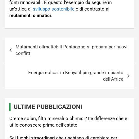
fonti rinnovabili. È questo l’esempio da seguire in
un’ottica di
sviluppo sostenibile
e di contrasto ai
mutamenti climatici
.
Navigazione
Mutamenti climatici: il Pentagono si prepara per nuovi
articoli
conflitti
Energia eolica: in Kenya il più grande impianto
dell’Africa
ULTIME PUBBLICAZIONI
Creme solari, filtri minerali o chimici? Le differenze che è
utile conoscere prima dell’estate
Sei luoghi straordinari che rischiano di cambiare per