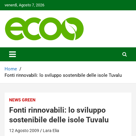
Skip
venerdì, Agosto 7, 2026
to
content
Tutelare il nostro Pianeta è la nostra priorità
Ecoo.it
Home
Fonti rinnovabili: lo sviluppo sostenibile delle isole Tuvalu
NEWS GREEN
Fonti rinnovabili: lo sviluppo
sostenibile delle isole Tuvalu
12 Agosto 2009
Lara Elia