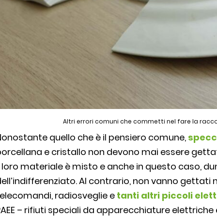
Altri errori comuni che commetti nel fare la racco
Nonostante quello che è il pensiero comune,
specch
orcellana e cristallo non devono mai essere gettat
l loro materiale è misto e anche in questo caso, du
ell’indifferenziato. Al contrario, non vanno gettati ne
elecomandi, radiosveglie e
tanti altri piccoli ele
AEE – rifiuti speciali da apparecchiature elettriche