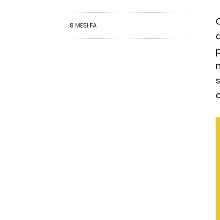
8 MESI FA
d
s
c