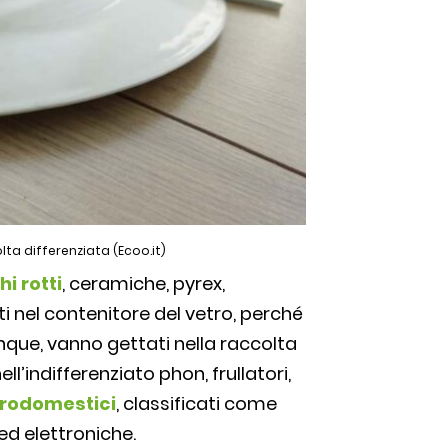
lta differenziata (Ecoo.it)
i rotti
, ceramiche, pyrex,
i nel contenitore del vetro, perché
nque, vanno gettati nella raccolta
ll’indifferenziato phon, frullatori,
ttrodomestici
, classificati come
 ed elettroniche.