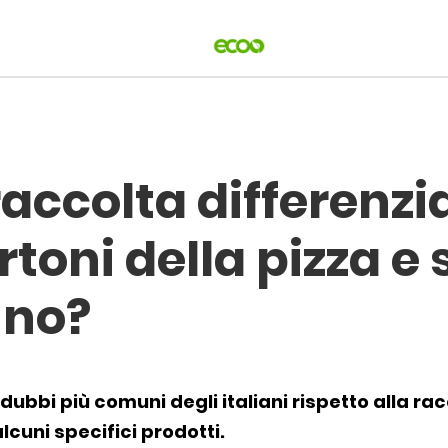
artoni+della+pizza+e+specchi+rotti%2C+sai+dove+vanno%
raccolta differenzi
rtoni della pizza e 
nno?
I dubbi più comuni degli italiani rispetto alla r
lcuni specifici prodotti.