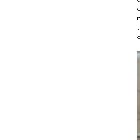
q
t
d