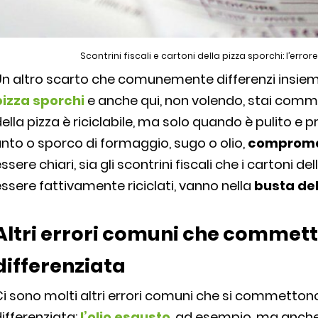
Scontrini fiscali e cartoni della pizza sporchi: l’erro
Un altro scarto che comunemente differenzi insiem
pizza sporchi
e anche qui, non volendo, stai comme
ella pizza è riciclabile, ma solo quando è pulito e p
nto o sporco di formaggio, sugo o olio,
compromett
ssere chiari, sia gli scontrini fiscali che i cartoni 
ssere fattivamente riciclati, vanno nella
busta del
Altri errori comuni che commetti
differenziata
Ci sono molti altri errori comuni che si commetto
ifferenziata:
l’olio esausto
, ad esempio, ma anche