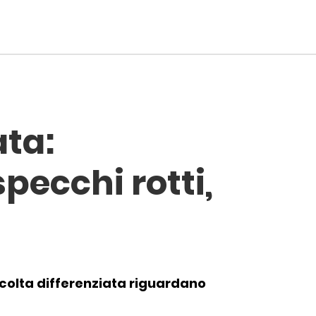
3F
ata:
specchi rotti,
accolta differenziata riguardano