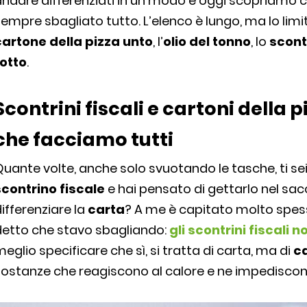
andare differenziati in un modo e oggi scopriamo
empre sbagliato tutto. L’elenco è lungo, ma lo limiti
cartone della pizza unto
, l’
olio del tonno
, lo
scont
rotto
.
Scontrini fiscali e cartoni della p
che facciamo tutti
uante volte, anche solo svuotando le tasche, ti se
scontrino fiscale
e hai pensato di gettarlo nel sa
ifferenziare la
carta
? A me è capitato molto spes
detto che stavo sbagliando:
gli scontrini fiscali 
eglio specificare che sì, si tratta di carta, ma di
c
ostanze che reagiscono al calore e ne impediscono i