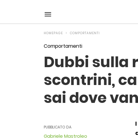
Dubbi+sulla+raccolta+differenziata%3A+scontrini%2C+c
ecoo
/articolo/dubbi-
sulla-
raccolta-
differenziata-
HOMEPAGE
COMPORTAMENTI
scontrini-
cartoni-
della-
Comportamenti
pizza-
e-
Dubbi sulla 
specchi-
rotti-
sai-
scontrini, ca
dove-
vanno/146815/amp/
sai dove va
PUBBLICATO DA
a
Gabriele Mastroleo