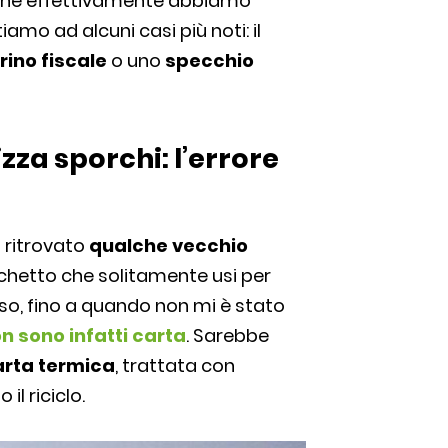
 che effettivamente abbiamo
amo ad alcuni casi più noti: il
rino fiscale
o uno
specchio
izza sporchi: l’errore
i ritrovato
qualche vecchio
cchetto che solitamente usi per
so, fino a quando non mi è stato
non sono infatti carta
. Sarebbe
arta
termica
, trattata con
l riciclo.