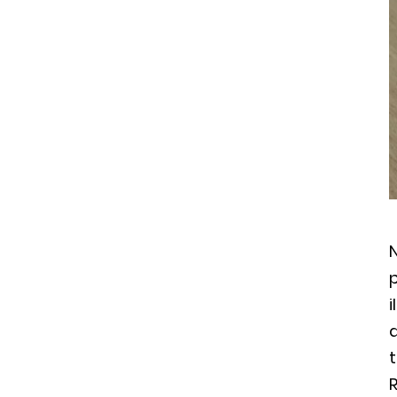
p
i
d
t
R