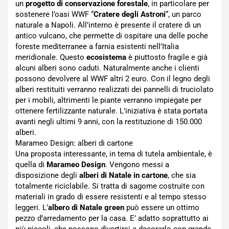
un
progetto di conservazione forestale
, in particolare per
sostenere l’oasi WWF “
Cratere degli Astroni
“, un parco
naturale a Napoli. All’interno è presente il cratere di un
antico vulcano, che permette di ospitare una delle poche
foreste mediterranee a farnia esistenti nell’Italia
meridionale. Questo
ecosistema
è piuttosto fragile e già
alcuni alberi sono caduti. Naturalmente anche i clienti
possono devolvere al WWF altri 2 euro. Con il legno degli
alberi restituiti verranno realizzati dei pannelli di truciolato
per i mobili, altrimenti le piante verranno impiegate per
ottenere fertilizzante naturale. L’iniziativa è stata portata
avanti negli ultimi 9 anni, con la restituzione di 150.000
alberi.
Marameo Design: alberi di cartone
Una proposta interessante, in tema di tutela ambientale, è
quella di
Marameo Design
. Vengono messi a
disposizione degli
alberi di Natale in cartone
, che sia
totalmente riciclabile. Si tratta di sagome costruite con
materiali in grado di essere resistenti e al tempo stesso
leggeri. L’
albero di Natale green
può essere un ottimo
pezzo d’arredamento per la casa. E’ adatto soprattutto ai