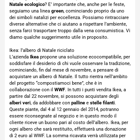
Natale ecologico
? E’ importante che, anche per le feste,
seguiamo una linea
green
, cominciando proprio da uno
dei simboli natalizi per eccellenza. Possiamo rintracciare
diverse alternative che ci aiutano a rispettare l’ambiente,
senza farci trasportare troppo dalla vena consumistica. Vi
diamo qualche suggerimento utile in proposito.
Ikea: l’albero di Natale riciclato
L’azienda
Ikea
propone una soluzione ecocompatibile, per
soddisfare il desiderio di chi vuole osservare la tradizione,
cominciando, fin dal mese di novembre, a pensare di
acquistare un albero di Natale. Il tutto rientra nell’ambito
del progetto “compostiamoci bene”, che è in
collaborazione con il
WWF
. In tutti i punti vendita Ikea, a
partire dal 22 novembre, si possono acquistare degli
alberi veri
, da addobbare con
palline
e
stelle filanti
.
Queste piante, dal 4 al 12 gennaio del 2014, potranno
essere riconsegnate al negozio e in questo modo il
cliente riceve un buono pari al costo dell’albero. Ikea, per
ogni albero che sarà restituito, effettuerà una donazione
di 2 euro al WWF. La somma ricavata verrà utilizzata per