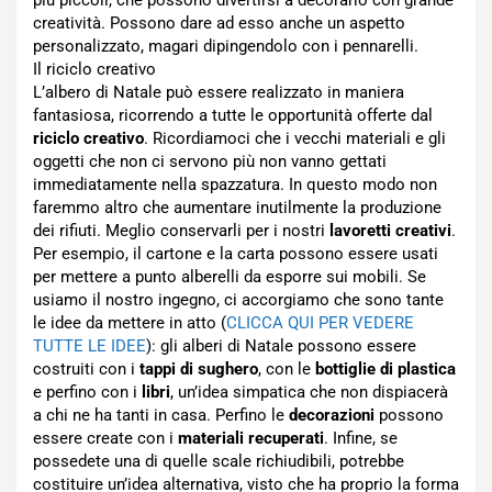
più piccoli, che possono divertirsi a decorarlo con grande
creatività. Possono dare ad esso anche un aspetto
personalizzato, magari dipingendolo con i pennarelli.
Il riciclo creativo
L’albero di Natale può essere realizzato in maniera
fantasiosa, ricorrendo a tutte le opportunità offerte dal
riciclo creativo
. Ricordiamoci che i vecchi materiali e gli
oggetti che non ci servono più non vanno gettati
immediatamente nella spazzatura. In questo modo non
faremmo altro che aumentare inutilmente la produzione
dei rifiuti. Meglio conservarli per i nostri
lavoretti creativi
.
Per esempio, il cartone e la carta possono essere usati
per mettere a punto alberelli da esporre sui mobili. Se
usiamo il nostro ingegno, ci accorgiamo che sono tante
le idee da mettere in atto (
CLICCA QUI PER VEDERE
TUTTE LE IDEE
): gli alberi di Natale possono essere
costruiti con i
tappi di sughero
, con le
bottiglie di plastica
e perfino con i
libri
, un’idea simpatica che non dispiacerà
a chi ne ha tanti in casa. Perfino le
decorazioni
possono
essere create con i
materiali recuperati
. Infine, se
possedete una di quelle scale richiudibili, potrebbe
costituire un’idea alternativa, visto che ha proprio la forma