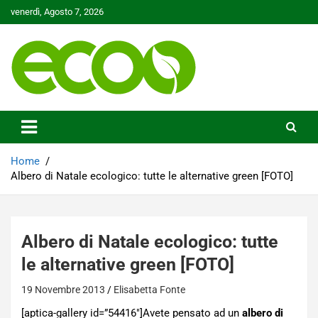
Skip
venerdì, Agosto 7, 2026
to
content
Tutelare il nostro Pianeta è la nostra priorità
Ecoo.it
Home
Albero di Natale ecologico: tutte le alternative green [FOTO]
Albero di Natale ecologico: tutte
le alternative green [FOTO]
19 Novembre 2013
Elisabetta Fonte
[aptica-gallery id=”54416″]Avete pensato ad un
albero di