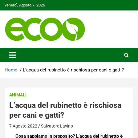
Skip
venerdì, Agosto 7, 2026
to
content
Tutelare il nostro Pianeta è la nostra priorità
Ecoo.it
Home
L’acqua del rubinetto è rischiosa per cani e gatti?
ANIMALI
L’acqua del rubinetto è rischiosa
per cani e gatti?
7 Agosto 2022
Salvatore Lavino
Cosa sappiamo in proposito? L’acqua del rubinetto è