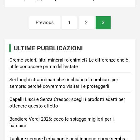
Paginazione
Previous
1
2
3
degli
articoli
ULTIME PUBBLICAZIONI
Creme solari, filtri minerali o chimici? Le differenze che è
utile conoscere prima dell’estate
Sei luoghi straordinari che rischiano di cambiare per
sempre: perché dovremmo visitarli e proteggerli
Capelli Lisci e Senza Crespo: scegli i prodotti adatti per
ottenere questo effetto
Bandiere Verdi 2026: ecco le spiagge migliori per i
bambini
Tagliare sempre l’erba non è così innocuo come sembra: