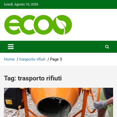
Skip
lunedì, Agosto 10, 2026
to
content
Tutelare il nostro Pianeta è la nostra priorità
Ecoo.it
Home
trasporto rifiuti
Page 3
Tag:
trasporto rifiuti