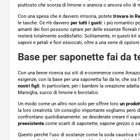
piuttosto che scorza di limone o arancia o ancora olio di 
Con una spesa che è davvero irrisoria, potete
trovare in R
le tasche. Ce n’è davvero
per tutti i gusti
: i più romantici p
amanti dei fiori possono optare per delle essenze floreali na
resterà totalmente soddisfatto. Solitamente, in questi kit
saponi e petali e fiori essiccati, oltre a una serie di opzi
Base per saponette fai da t
Con una breve ricerca sui siti di e-commerce come Amazon e
esigenze, con la base per una saponetta fai da te, che sia 
nostri figli
. In particolare, per i bambini la creazione ada
Marsiglia, succo di limone e borotalco.
Un modo come un altro non solo per offrire loro
un prodot
la loro creatività. Un consiglio importante vogliamo però da
confrontano quotidianamente: se desiderate creare il sapo
preesistente
come scarti di saponette, sapone grezzo o sa
Questo perché l’uso di sostanze come la soda caustica e l