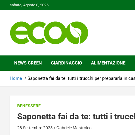
Skip
sabato, Agosto 8, 2026
to
content
Tutelare il nostro Pianeta è la nostra priorità
Ecoo.it
NEWS GREEN
GIARDINAGGIO
ALIMENTAZIONE
Home
Saponetta fai da te: tutti i trucchi per prepararla in ca
BENESSERE
Saponetta fai da te: tutti i truc
28 Settembre 2023
Gabriele Mastroleo