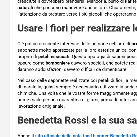
cresciutelli dovrebbero prendersi. Mandorla, burro di karit
naturali
che possono manovrare anche loro. Chiaramente, s
l’attenzione da prestare verso i più piccoli, che opererann
Usare i fiori per realizzare
C’è poi un crescente interesse delle persone nell’arte di
cr
saponette molto apprezzate per la loro estetica unica, con
proprio di
petali essiccati
. Questa tipologia di saponi pos
oppure come
bomboniere
davvero speciali, che potete real
daranno soddisfazioni davvero difficili da dimenticare.
Nel caso delle saponette realizzate coi petali di fiori, a me
di marsiglia, quasi sempre è necessario utilizzare la sod
chimiche. Una volta che le vostre forme maggiormente ag
home-made per una quarantina di giorni, prima di poter amm
lavorazione artigianale.
Benedetta Rossi e la sua sa
Anche
il sito ufficiale della nota food blogger Benedetta R