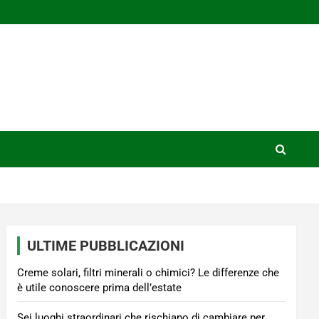
ULTIME PUBBLICAZIONI
Creme solari, filtri minerali o chimici? Le differenze che
è utile conoscere prima dell’estate
Sei luoghi straordinari che rischiano di cambiare per