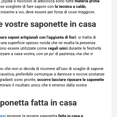
é, jojoba o nocciolo di albicocca sono tutte
materie prime
e scegliete di fare saponi con
la tecnica a caldo
,
o insieme a voi, deve essere per forza di cose maggiore.
 le vostre saponette in casa
eare saponi artigianali con l’aggiunta di fiori
: si tratta di
 una superficie spesso ruvida che ne esalta la presenza
sono essere utilizzate come
regali unici
durante le festività
izzare a casa vostra, con un po’ di pazienza, ma che vi
no che non si decida di ricorrere all’uso di scaglie di sapone
a caustica, preferibile comunque a dannose e nocive sostanze
gradanti sono pronte,
occorre lasciare riposare le saponette
irare il risultato unico che è emerso dalla vostra
ponetta fatta in casa
ossi
propone la propria saponetta
fatta in casa e