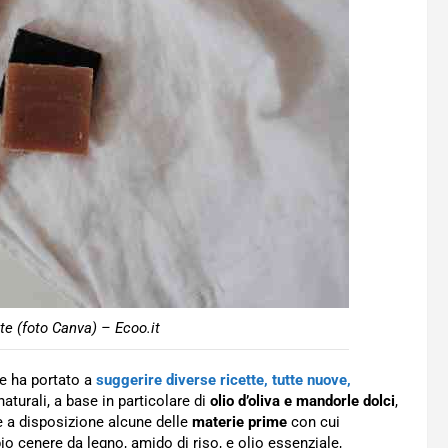
tte (foto Canva) – Ecoo.it
te ha portato a
suggerire diverse ricette, tutte nuove,
naturali, a base in particolare di
olio d’oliva e mandorle dolci
,
e a disposizione alcune delle
materie prime
con cui
 cenere da legno, amido di riso, e olio essenziale,