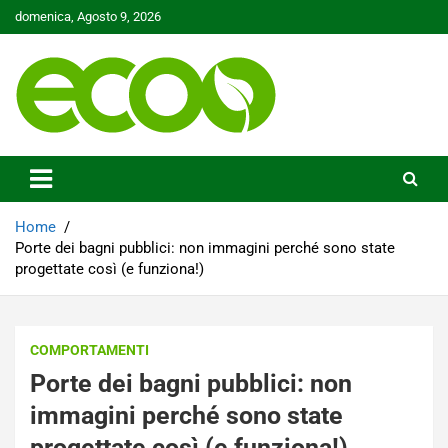
Skip
domenica, Agosto 9, 2026
to
content
Tutelare il nostro Pianeta è la nostra priorità
Ecoo.it
Home
Porte dei bagni pubblici: non immagini perché sono state
progettate così (e funziona!)
COMPORTAMENTI
Porte dei bagni pubblici: non
immagini perché sono state
progettate così (e funziona!)