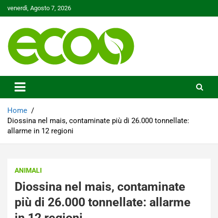
Skip
venerdì, Agosto 7, 2026
to
content
Tutelare il nostro Pianeta è la nostra priorità
Ecoo.it
Home
Diossina nel mais, contaminate più di 26.000 tonnellate:
allarme in 12 regioni
ANIMALI
Diossina nel mais, contaminate
più di 26.000 tonnellate: allarme
in 12 regioni