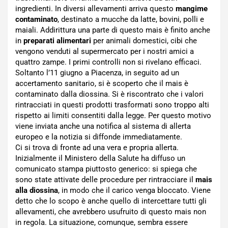
ingredienti. In diversi allevamenti arriva questo
mangime
contaminato
, destinato a mucche da latte, bovini, polli e
maiali. Addirittura una parte di questo mais è finito anche
in
preparati alimentari
per animali domestici, cibi che
vengono venduti al supermercato per i nostri amici a
quattro zampe. I primi controlli non si rivelano efficaci.
Soltanto l’11 giugno a Piacenza, in seguito ad un
accertamento sanitario, si è scoperto che il mais è
contaminato dalla diossina. Si è riscontrato che i valori
rintracciati in questi prodotti trasformati sono troppo alti
rispetto ai limiti consentiti dalla legge. Per questo motivo
viene inviata anche una notifica al sistema di allerta
europeo e la notizia si diffonde immediatamente.
Ci si trova di fronte ad una vera e propria allerta.
Inizialmente il Ministero della Salute ha diffuso un
comunicato stampa piuttosto generico: si spiega che
sono state attivate delle procedure per rintracciare il
mais
alla diossina
, in modo che il carico venga bloccato. Viene
detto che lo scopo è anche quello di intercettare tutti gli
allevamenti, che avrebbero usufruito di questo mais non
in regola. La situazione, comunque, sembra essere