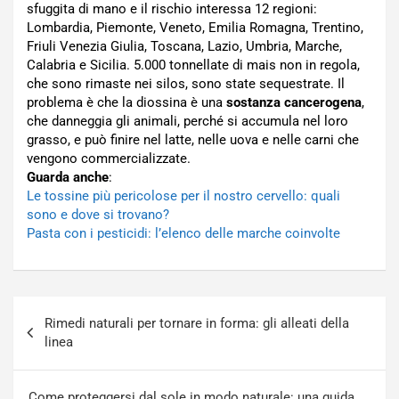
sfuggita di mano e il rischio interessa 12 regioni:
Lombardia, Piemonte, Veneto, Emilia Romagna, Trentino,
Friuli Venezia Giulia, Toscana, Lazio, Umbria, Marche,
Calabria e Sicilia. 5.000 tonnellate di mais non in regola,
che sono rimaste nei silos, sono state sequestrate. Il
problema è che la diossina è una
sostanza cancerogena
,
che danneggia gli animali, perché si accumula nel loro
grasso, e può finire nel latte, nelle uova e nelle carni che
vengono commercializzate.
Guarda anche
:
Le tossine più pericolose per il nostro cervello: quali
sono e dove si trovano?
Pasta con i pesticidi: l’elenco delle marche coinvolte
Navigazione
Rimedi naturali per tornare in forma: gli alleati della
articoli
linea
Come proteggersi dal sole in modo naturale: una guida