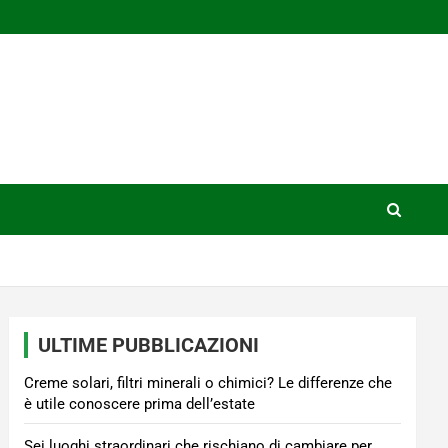
ULTIME PUBBLICAZIONI
Creme solari, filtri minerali o chimici? Le differenze che
è utile conoscere prima dell’estate
Sei luoghi straordinari che rischiano di cambiare per