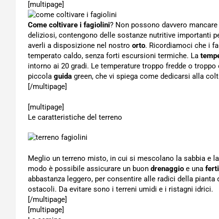
[multipage]
Come coltivare i fagiolini
? Non possono davvero mancare su
deliziosi, contengono delle sostanze nutritive importanti
averli a disposizione nel nostro
orto
. Ricordiamoci che i f
temperato caldo, senza forti escursioni termiche. La
tempe
intorno ai 20 gradi. Le temperature troppo fredde o tropp
piccola
guida
green, che vi spiega come dedicarsi alla colti
[/multipage]
[multipage]
Le caratteristiche del terreno
Meglio un terreno misto, in cui si mescolano la sabbia e la
modo è possibile assicurare un buon
drenaggio
e una
fert
abbastanza leggero, per consentire alle radici della pianta 
ostacoli. Da evitare sono i terreni umidi e i ristagni idrici.
[/multipage]
[multipage]