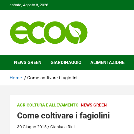
Skip
sabato, Agosto 8, 2026
to
content
Tutelare il nostro Pianeta è la nostra priorità
Ecoo.it
NEWS GREEN
GIARDINAGGIO
ALIMENTAZIONE
Home
Come coltivare i fagiolini
AGRICOLTURA E ALLEVAMENTO
NEWS GREEN
Come coltivare i fagiolini
30 Giugno 2015
Gianluca Rini