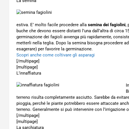
La semina
estiva. E’ molto facile procedere alla
semina dei fagiolini
,
buche che devono essere distanti l’una dall’altra di circa 1
germinazione dei fagioli avvenga più rapidamente, consiste 
metterli nella teglia. Dopo la semina bisogna procedere a
esagerare) per favorire la germinazione.
Scopri anche come coltivare gli asparagi
[/multipage]
[multipage]
L’innaffiatura
I
B
terreno risulta completamente asciutto. Sarebbe da evitar
pioggia, perché le piante potrebbero essere attaccate anche
terreno. Generalmente si può intervenire con l’irrigazione o
[/multipage]
[multipage]
La sarchiatura