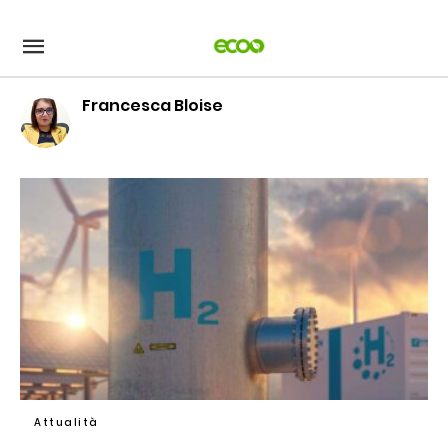
Idrogeno+verde%2C+a+rischio+un%E2%80%99intera+are
ecoo
/articolo/idrogeno-
verde-
a-
rischio-
Francesca Bloise
unintera-
area-
protetta-
cosa-
sta-
accadendo/146661/amp/
Attualità