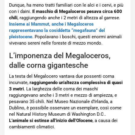
Dunque, ha meno tratti familiari con le alci e i cervi, e più
con i daini.
Il maschio di Megaloceros pesava circa 600
chili
, raggiungendo anche i 2 metri di altezza al garrese.
Insieme ai Mammut, anche i Megaloceros
rappresentavano la cosiddetta “megafauna” del
pleistocene
. Popolavano i boschi, questi enormi animali
vivevano sereni nelle foreste di mezzo mondo.
L’imponenza del Megaloceros,
dalle corna gigantesche
La testa del Megalocero vantava due possenti corna
incurvate,
raggiungendo un’altezza complessiva di quasi
3 metri
. La larghezza delle corna dei maschi
raggiungevano anche i 3 metri e mezzo di ampiezza, e
pesavano 35 chili. Nel Museo Nazionale d’Irlanda, a
Dublino, è possibile osservare un esemplare, così come
nel Natural History Museum di Washington D.C..
L’animale si estinse all’inizio dell’Olocene
, a causa dei
cambiamenti climatici.