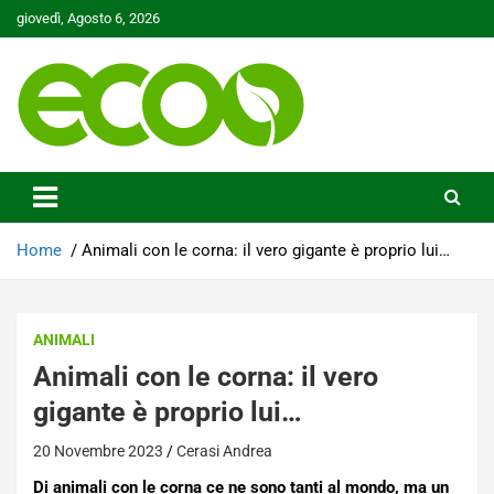
Skip
giovedì, Agosto 6, 2026
to
content
Tutelare il nostro Pianeta è la nostra priorità
Ecoo.it
Home
Animali con le corna: il vero gigante è proprio lui…
ANIMALI
Animali con le corna: il vero
gigante è proprio lui…
20 Novembre 2023
Cerasi Andrea
Di animali con le corna ce ne sono tanti al mondo, ma un