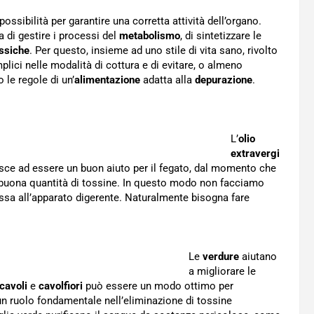
ossibilità per garantire una corretta attività dell’organo.
 di gestire i processi del
metabolismo
, di sintetizzare le
ssiche
. Per questo, insieme ad uno stile di vita sano, rivolto
plici nelle modalità di cottura e di evitare, o almeno
 le regole di un’
alimentazione
adatta alla
depurazione
.
L’
olio
extravergi
iesce ad essere un buon aiuto per il fegato, dal momento che
buona quantità di tossine. In questo modo non facciamo
nessa all’apparato digerente. Naturalmente bisogna fare
Le
verdure
aiutano
a migliorare le
cavoli
e
cavolfiori
può essere un modo ottimo per
un ruolo fondamentale nell’eliminazione di tossine