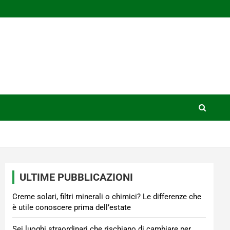
ULTIME PUBBLICAZIONI
Creme solari, filtri minerali o chimici? Le differenze che
è utile conoscere prima dell’estate
Sei luoghi straordinari che rischiano di cambiare per