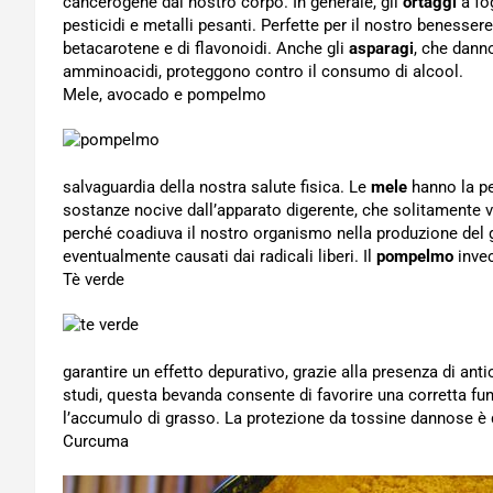
cancerogene dal nostro corpo. In generale, gli
ortaggi
a fo
pesticidi e metalli pesanti. Perfette per il nostro benesse
betacarotene e di flavonoidi. Anche gli
asparagi
, che dann
amminoacidi, proteggono contro il consumo di alcool.
Mele, avocado e pompelmo
salvaguardia della nostra salute fisica. Le
mele
hanno la pe
sostanze nocive dall’apparato digerente, che solitamente v
perché coadiuva il nostro organismo nella produzione del 
eventualmente causati dai radicali liberi. Il
pompelmo
invec
Tè verde
garantire un effetto depurativo, grazie alla presenza di an
studi, questa bevanda consente di favorire una corretta fun
l’accumulo di grasso. La protezione da tossine dannose è q
Curcuma