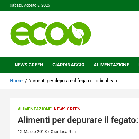
Skip
sabato, Agosto 8, 2026
to
content
Tutelare il nostro Pianeta è la nostra priorità
Ecoo.it
NEWS GREEN
GIARDINAGGIO
ALIMENTAZIONE
Home
Alimenti per depurare il fegato: i cibi alleati
ALIMENTAZIONE
NEWS GREEN
Alimenti per depurare il fegato: i
12 Marzo 2013
Gianluca Rini