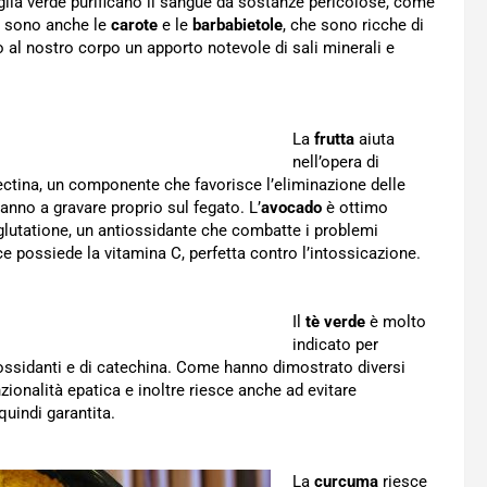
glia verde purificano il sangue da sostanze pericolose, come
re sono anche le
carote
e le
barbabietole
, che sono ricche di
o al nostro corpo un apporto notevole di sali minerali e
La
frutta
aiuta
nell’opera di
ctina, un componente che favorisce l’eliminazione delle
anno a gravare proprio sul fegato. L’
avocado
è ottimo
glutatione, un antiossidante che combatte i problemi
e possiede la vitamina C, perfetta contro l’intossicazione.
Il
tè verde
è molto
indicato per
tiossidanti e di catechina. Come hanno dimostrato diversi
zionalità epatica e inoltre riesce anche ad evitare
uindi garantita.
La
curcuma
riesce