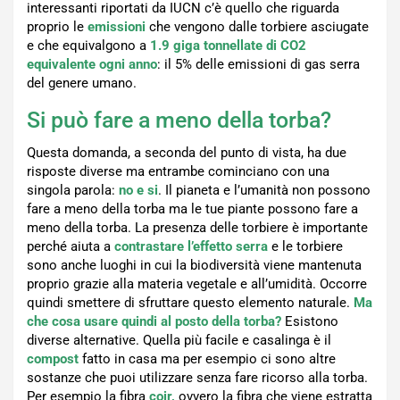
interessanti riportati da IUCN c’è quello che riguarda
proprio le
emissioni
che vengono dalle torbiere asciugate
e che equivalgono a
1.9 giga tonnellate di CO2
equivalente ogni anno
: il 5% delle emissioni di gas serra
del genere umano.
Si può fare a meno della torba?
Questa domanda, a seconda del punto di vista, ha due
risposte diverse ma entrambe cominciano con una
singola parola:
no e si
. Il pianeta e l’umanità non possono
fare a meno della torba ma le tue piante possono fare a
meno della torba. La presenza delle torbiere è importante
perché aiuta a
contrastare l’effetto serra
e le torbiere
sono anche luoghi in cui la biodiversità viene mantenuta
proprio grazie alla materia vegetale e all’umidità. Occorre
quindi smettere di sfruttare questo elemento naturale.
Ma
che cosa usare quindi al posto della torba?
Esistono
diverse alternative. Quella più facile e casalinga è il
compost
fatto in casa ma per esempio ci sono altre
sostanze che puoi utilizzare senza fare ricorso alla torba.
Per esempio la fibra
coir,
ovvero la fibra che viene estratta