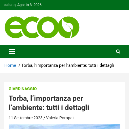
Skip
sabato, Agosto 8, 2026
to
content
Tutelare il nostro Pianeta è la nostra priorità
Ecoo.it
Home
Torba, l’importanza per l’ambiente: tutti i dettagli
GIARDINAGGIO
Torba, l’importanza per
l’ambiente: tutti i dettagli
11 Settembre 2023
Valeria Poropat