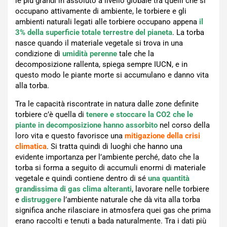
le più grandi in assoluto a livello globale tra quelli che si
occupano attivamente di ambiente, le torbiere e gli
ambienti naturali legati alle torbiere occupano appena
il
3% della superficie totale terrestre del pianeta
. La torba
nasce quando il materiale vegetale si trova in una
condizione di
umidità
perenne
tale che la
decomposizione rallenta, spiega sempre IUCN, e in
questo modo le piante morte si accumulano e danno vita
alla torba.
Tra le capacità riscontrate in natura dalle zone definite
torbiere c’è quella di
tenere e stoccare la CO2 che le
piante in decomposizione hanno assorbito
nel corso della
loro vita e questo favorisce una
mitigazione della crisi
climatica
. Si tratta quindi di luoghi che hanno una
evidente importanza per l’ambiente perché, dato che la
torba si forma a seguito di accumuli enormi di materiale
vegetale e quindi contiene dentro di sé
una quantità
grandissima di gas clima alteranti
, lavorare nelle torbiere
e
distruggere
l’ambiente naturale che dà vita alla torba
significa anche rilasciare in atmosfera quei gas che prima
erano raccolti e tenuti a bada naturalmente. Tra i dati più