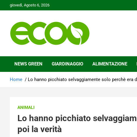
Skip
giovedì, Agosto 6, 2026
to
content
Tutelare il nostro Pianeta è la nostra priorità
Ecoo.it
NEWS GREEN
GIARDINAGGIO
ALIMENTAZIONE
Home
Lo hanno picchiato selvaggiamente solo perchè era div
ANIMALI
Lo hanno picchiato selvaggiame
poi la verità