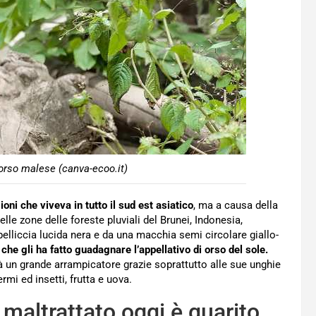
’orso malese (canva-ecoo.it)
oni che viveva in tutto il sud est asiatico
, ma a causa della
le zone delle foreste pluviali del Brunei, Indonesia,
elliccia lucida nera e da una macchia semi circolare giallo-
che gli ha fatto guadagnare l’appellativo di orso del sole.
ltà un grande arrampicatore grazie soprattutto alle sue unghie
rmi ed insetti, frutta e uova.
maltrattato oggi è guarito