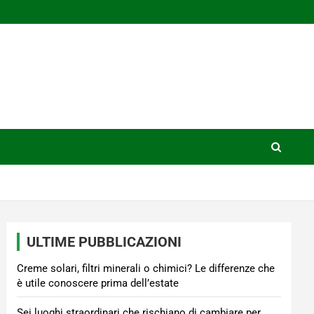
ULTIME PUBBLICAZIONI
Creme solari, filtri minerali o chimici? Le differenze che
è utile conoscere prima dell’estate
Sei luoghi straordinari che rischiano di cambiare per