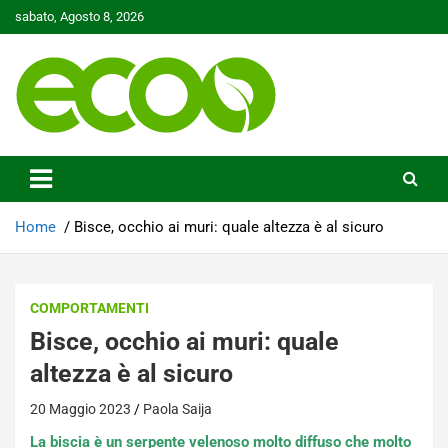
Skip
sabato, Agosto 8, 2026
to
content
Tutelare il nostro Pianeta è la nostra priorità
Ecoo.it
Home
Bisce, occhio ai muri: quale altezza è al sicuro
COMPORTAMENTI
Bisce, occhio ai muri: quale
altezza è al sicuro
20 Maggio 2023
Paola Saija
La biscia è un serpente velenoso molto diffuso che molto