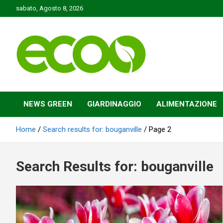
Skip
sabato, Agosto 8, 2026
to
content
Tutelare il nostro Pianeta è la nostra priorità
Ecoo.it
NEWS GREEN
GIARDINAGGIO
ALIMENTAZIONE
Home
Search results for: bouganville
Page 2
Search Results for:
bouganville