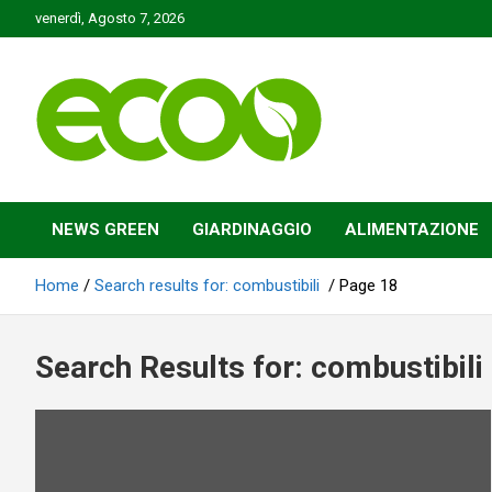
Skip
venerdì, Agosto 7, 2026
to
content
Tutelare il nostro Pianeta è la nostra priorità
Ecoo.it
NEWS GREEN
GIARDINAGGIO
ALIMENTAZIONE
Home
Search results for: combustibili
Page 18
Search Results for:
combustibili